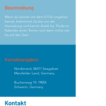
Beschreibung
Wenn du bereits mit dem E-Foil umgehen
kannst, bekommst du bei uns die
Ausrüstung und kannst direkt los. Finde im
Kalender einen Termin und dann nichts wie
los auf den See!
Kontaktangaben
Nordstrand, 06317 Seegebiet
Mansfelder Land, Germany
Buchenweg 19, 19055
Schwerin, Germany
Kontakt