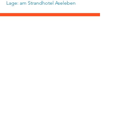
Lage: am Strandhotel Aseleben
Schreibe
uns!
Zum Formular