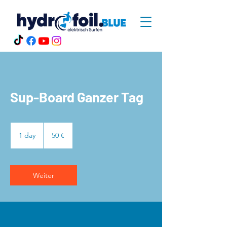
Sup-Board Ganzer Tag
50
Euro
1 day
1
50 €
d
a
Weiter